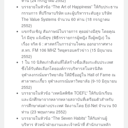
ท่าน (24 กรกฎาคม 2552)
บรรยายในหัวข้อ “The Art of Happiness” ให้กับประธาน
กรรมการ ที่ปรึกษาบริษัท และผู้บริหารระดับสูง บริษัท
The Value Systems จำนวน 60 ท่าน (18 กรกฎาคม
2552)
แขกรับเชิญ สัมภาษณ์ในรายการ คุยอย่างมีสุข โดยคุณ
ไก่ มีสุข แจ้งมีสุข (พิธีกรรายการผู้หญิง ถึงผู้หญิง) ใน
เรื่อง จริต 6 : ศาสตร์ในการอ่านใจคน ออกอากาศทาง
ส.ทร. FM 106 MHZ วิทยุครอบครัวข่าว (15 มิถุนายน
2552)
1 ใน 10 นิสิตเก่าดีเด่นที่ได้สร้างชื่อเสียงระดับประเทศ
ซึ่งได้รับคัดเลือกโดยองค์การบริหารสโมสรนิสิต
จุฬาลงกรณ์มหาวิทยาลัย ให้มีชื่ออยู่ใน Hall of Fame ณ
ศาลาพระเกี้ยว จุฬาลงกรณ์มหาวิทยาลัย (9-10 มิถุนายน
2552)
บรรยายในหัวข้อ “เทคนิคพิชิต TOEFL” ให้กับนักเรียน
และนักศึกษาจากหลากหลายสถาบันที่เตรียมตัวสำหรับ
การศึกษาต่อต่างประเทศ จัดงานโดย Ed-Net จำนวน 50
ท่าน (23 พฤษภาคม 2552)
บรรยายในหัวข้อ “The Seven Habits” ให้กับท่านผู้
บริหาร หัวหน้าฝ่ายงานและเจ้าหน้าที่ สำนักงานหลัก