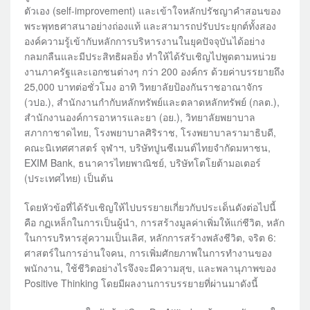
ตัวเอง (self-improvement) และเข้าใจหลักปรัชญาคำสอนของ
พระพุทธศาสนาอย่างถ่องแท้ และสามารถปรับประยุกต์ทั้งสอง
องค์ความรู้เข้ากับหลักการบริหารงานในยุคปัจจุบันได้อย่าง
กลมกลืนและมีประสิทธิผลยิ่ง ทำให้ได้รับเชิญไปพูดตามหน่วย
งานภาครัฐและเอกชนต่างๆ กว่า 200 องค์กร ด้วยค่าบรรยายถึง
25,000 บาทต่อชั่วโมง อาทิ วิทยาลัยป้องกันราชอาณาจักร
(วปอ.), สำนักงานกำกับหลักทรัพย์และตลาดหลักทรัพย์ (กลต.),
สำนักงานองค์การอาหารและยา (อย.), วิทยาลัยพยาบาล
สภากาชาดไทย, โรงพยาบาลศิริราช, โรงพยาบาลรามาธิบดี,
คณะนิเทศศาสตร์ จุฬาฯ, บริษัทปูนซีเมนต์ไทยจำกัดมหาชน,
EXIM Bank, ธนาคารไทยพาณิชย์, บริษัทโตโยต้ามอเตอร์
(ประเทศไทย) เป็นต้น
โดยหัวข้อที่ได้รับเชิญให้ไปบรรยายเกี่ยวกับประเด็นดังต่อไปนี้
คือ กฏเหล็กในการเป็นผู้นำ, การสร้างมูลค่าเพิ่มให้แก่ชีวิต, หลัก
ในการบริหารสู่ความเป็นเลิศ, หลักการสร้างพลังชีวิต, จริต 6:
ศาสตร์ในการอ่านใจคน, การเพิ่มศักยภาพในการทำงานของ
พนักงาน, ใช้ชีวิตอย่างไรจึงจะมีความสุข, และพลานุภาพของ
Positive Thinking โดยมีผลงานการบรรยายที่ผ่านมาดังนี้